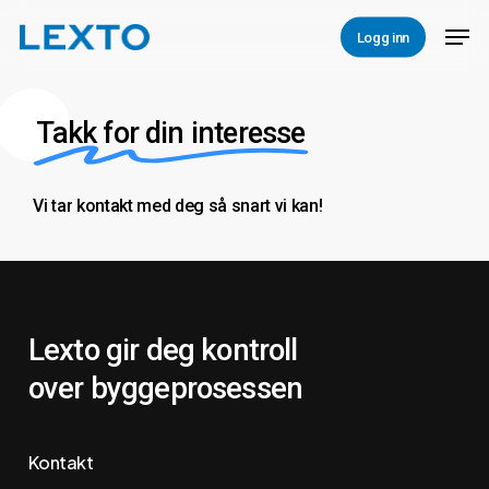
Skip
Men
Logg inn
to
Close
main
Menu
content
Takk for din interesse
Vi
tar
kontakt
med
deg
så
snart
vi
kan!
Lexto gir deg kontroll
over byggeprosessen
Kontakt