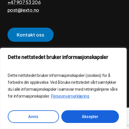
+47 907 53 206
post@lexto.no
K
o
n
t
a
k
t
o
s
s
Personvernerklæring
Dette nettstedet bruker informasjonskapsler
©
2026
LEXTO AS – Laget av
WebCraft AS
Dette nettstedet bruker informasjonskapsler (cookies) for å
forbedre din opplevelse. Ved å bruke nettstedet vårt samtykker
du i alle informasjonskapsler i samsvar med retningslinjene våre
for informasjonskapsler.
Perseonvernerklæring
Avvis
Aksepter